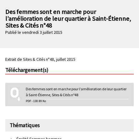
n
e
p
Des femmes sont en marche pour
c
r
l’amélioration de leur quartier à Saint-Étienne,
o
i
Sites & Cités n°48
n
n
Publié le vendredi 3 juillet 2015
d
c
a
i
i
p
r
a
Extrait de Sites & Cités n°48, juillet 2015
e
l
Téléchargement(s)
e
Des femmes sont en marche pour l’amélioration de leur quartier
à Saint-Étienne, Sites & Cités n°48
PDF - 138.89 Ko
Thématiques