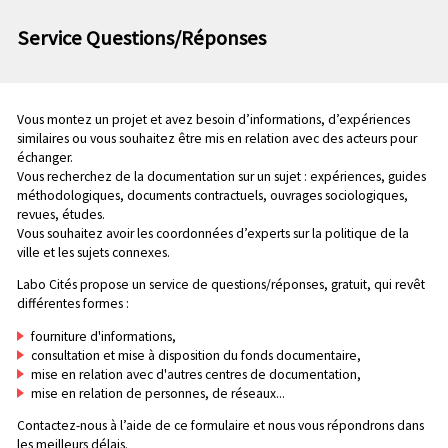
n
e
p
Service Questions/Réponses
c
r
o
i
n
n
d
c
Vous montez un projet et avez besoin d’informations, d’expériences
a
i
similaires ou vous souhaitez être mis en relation avec des acteurs pour
i
échanger.
p
Vous recherchez de la documentation sur un sujet : expériences, guides
r
a
méthodologiques, documents contractuels, ouvrages sociologiques,
e
l
revues, études.
e
Vous souhaitez avoir les coordonnées d’experts sur la politique de la
ville et les sujets connexes.
Labo Cités propose un service de questions/réponses, gratuit, qui revêt
différentes formes :
fourniture d'informations,
consultation et mise à disposition du fonds documentaire,
mise en relation avec d'autres centres de documentation,
mise en relation de personnes, de réseaux...
Contactez-nous à l’aide de ce formulaire et nous vous répondrons dans
les meilleurs délais.