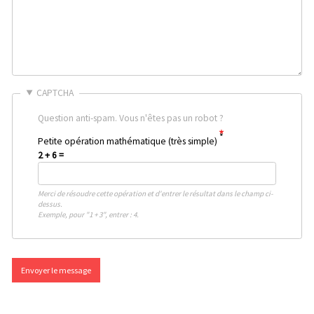
CAPTCHA
Question anti-spam. Vous n'êtes pas un robot ?
Petite opération mathématique (très simple)
2 + 6 =
Merci de résoudre cette opération et d'entrer le résultat dans le champ ci-
dessus.
Exemple, pour "1 + 3", entrer : 4.