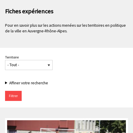
n
e
p
Fiches expériences
c
r
o
i
Pour en savoir plus sur les actions menées sur les territoires en politique
n
n
de la ville en Auvergne-Rhône-Alpes.
d
c
a
i
i
p
r
a
Territoire
e
l
e
Affiner votre recherche