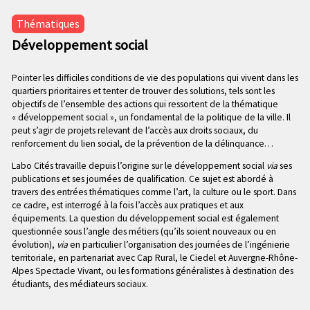
n
e
p
Thématiques
c
r
Développement social
o
i
n
n
d
Pointer les difficiles conditions de vie des populations qui vivent dans les
c
quartiers prioritaires et tenter de trouver des solutions, tels sont les
a
i
objectifs de l’ensemble des actions qui ressortent de la thématique
i
p
« développement social », un fondamental de la politique de la ville. Il
r
a
peut s’agir de projets relevant de l’accès aux droits sociaux, du
e
l
renforcement du lien social, de la prévention de la délinquance…
e
Labo Cités travaille depuis l’origine sur le développement social
via
ses
publications et ses journées de qualification. Ce sujet est abordé à
travers des entrées thématiques comme l’art, la culture ou le sport. Dans
ce cadre, est interrogé à la fois l’accès aux pratiques et aux
équipements. La question du développement social est également
questionnée sous l’angle des métiers (qu’ils soient nouveaux ou en
évolution),
via
en particulier l’organisation des journées de l’ingénierie
territoriale, en partenariat avec Cap Rural, le Ciedel et Auvergne-Rhône-
Alpes Spectacle Vivant, ou les formations généralistes à destination des
étudiants, des médiateurs sociaux.