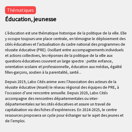
n
e
p
Thématiques
c
r
Éducation, jeunesse
o
i
n
n
d
L’éducation est une thématique historique de la politique de la ville. Elle
c
y occupe toujours une place centrale, en témoigne le déploiement des
a
i
cités éducatives et l’actualisation du cadre national des programmes de
i
p
réussite éducative (PRE). Oscillant entre accompagnements individuels
r
a
et actions collectives, les réponses de la politique de la ville aux
e
l
questions éducatives couvrent un large spectre : petite enfance,
orientation scolaire et professionnelle, éducation aux médias, égalité
e
filles-garçons, soutien à la parentalité, santé...
Depuis 2019, Labo Cités anime avec l’Association des acteurs de la
réussite éducative (Anaré) le réseau régional des équipes de PRE, à
l’occasion d’une rencontre annuelle. Depuis 2020, Labo Cités
accompagne des rencontres départementales ou inter-
départementales sur les cités éducatives et assure un travail de
capitalisation via des fiches d'expériences. En 2024-2025, le centre
ressources proposera un cycle pour échanger sur le sujet des jeunes et
de l’emploi.