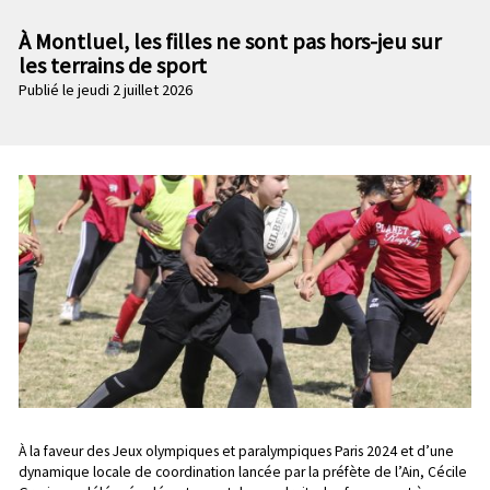
n
e
p
À Montluel, les filles ne sont pas hors-jeu sur
c
r
les terrains de sport
o
i
Publié le jeudi 2 juillet 2026
n
n
d
c
a
i
i
p
r
a
e
l
e
Chapo
À la faveur des Jeux olympiques et paralympiques Paris 2024 et d’une
dynamique locale de coordination lancée par la préfète de l’Ain, Cécile