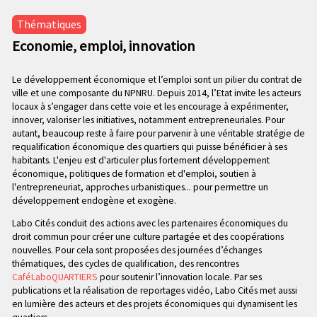
n
e
p
Thématiques
c
r
Economie, emploi, innovation
o
i
n
n
d
Le développement économique et l’emploi sont un pilier du contrat de
c
ville et une composante du NPNRU. Depuis 2014, l’Etat invite les acteurs
a
i
locaux à s’engager dans cette voie et les encourage à expérimenter,
i
p
innover, valoriser les initiatives, notamment entrepreneuriales. Pour
r
a
autant, beaucoup reste à faire pour parvenir à une véritable stratégie de
e
l
requalification économique des quartiers qui puisse bénéficier à ses
habitants. L'enjeu est d'articuler plus fortement développement
e
économique, politiques de formation et d'emploi, soutien à
l'entrepreneuriat, approches urbanistiques... pour permettre un
développement endogène et exogène.
Labo Cités conduit des actions avec les partenaires économiques du
droit commun pour créer une culture partagée et des coopérations
nouvelles. Pour cela sont proposées des journées d’échanges
thématiques, des cycles de qualification, des rencontres
CaféLaboQUARTIERS
pour soutenir l’innovation locale. Par ses
publications et la réalisation de reportages vidéo, Labo Cités met aussi
en lumière des acteurs et des projets économiques qui dynamisent les