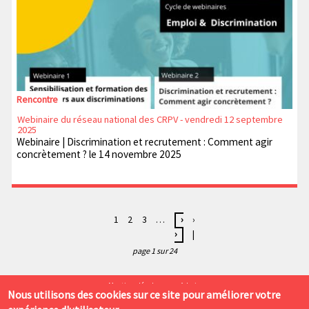
Rencontre
Webinaire du réseau national des CRPV - vendredi 12 septembre
2025
Webinaire | Discrimination et recrutement : Comment agir
concrètement ? le 14 novembre 2025
P
P
1
P
2
P
3
…
P
›
D
›
a
a
a
a
›
a
e
|
g
g
g
g
g
r
page 1 sur 24
i
e
e
e
e
n
n
c
s
i
P
Mentions légales
Admin
a
o
u
è
Nous utilisons des cookies sur ce site pour améliorer votre
i
t
u
i
r
Labo Cités 4 rue de Narvik 69008 LYON. Tél. : 04 78 77 01 43