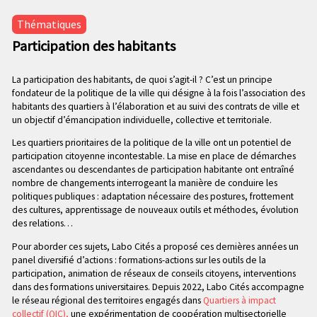
n
e
p
Thématiques
c
r
Participation des habitants
o
i
n
n
d
La participation des habitants, de quoi s’agit-il ? C’est un principe
c
fondateur de la politique de la ville qui désigne à la fois l’association des
a
i
habitants des quartiers à l’élaboration et au suivi des contrats de ville et
i
p
un objectif d’émancipation individuelle, collective et territoriale.
r
a
e
Les quartiers prioritaires de la politique de la ville ont un potentiel de
l
participation citoyenne incontestable. La mise en place de démarches
e
ascendantes ou descendantes de participation habitante ont entraîné
nombre de changements interrogeant la manière de conduire les
politiques publiques : adaptation nécessaire des postures, frottement
des cultures, apprentissage de nouveaux outils et méthodes, évolution
des relations…
Pour aborder ces sujets, Labo Cités a proposé ces dernières années un
panel diversifié d’actions : formations-actions sur les outils de la
participation, animation de réseaux de conseils citoyens, interventions
dans des formations universitaires. Depuis 2022, Labo Cités accompagne
le réseau régional des territoires engagés dans
Quartiers à impact
collectif (QIC),
une expérimentation de coopération multisectorielle