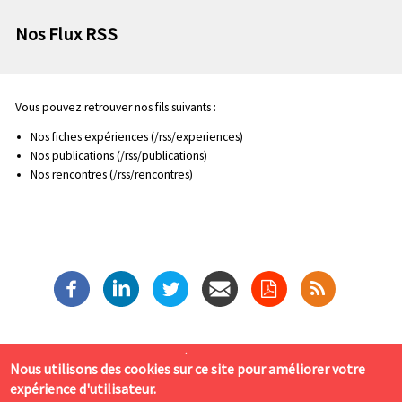
n
e
p
Nos Flux RSS
c
r
o
i
n
n
d
c
Vous pouvez retrouver nos fils suivants :
a
i
Nos fiches expériences (/rss/experiences
)
i
p
Nos publications (/rss/publications)
r
a
Nos rencontres (/rss/rencontres)
e
l
Mise en forme avancée
e
P
Mentions légales
Admin
Nous utilisons des cookies sur ce site pour améliorer votre
i
expérience d'utilisateur.
Labo Cités 4 rue de Narvik 69008 LYON. Tél. : 04 78 77 01 43
e