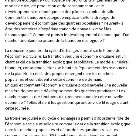
transition écologique - qui appelle de profonds changements de nos
modes de vie, de production et de consommation - et le
développement économique, un des piliers du contrat de ville.
Comment la transition écologique impacte-t-elle la stratégie de
développement économique des quartiers populaires ? Peuvent-ils
être des territoires d’expérimentation de nouveaux modèles
économiques ? Comment penser le développement économique d’un
quartier prioritaire au prisme de la transition écologique ?
La deuxième journée du cycle d’échanges
a porté sur le thème de
l’économie circulaire. La transition vers une économie circulaire est un
chantier clé de la transition écologique et solidaire. Le modèle linéaire «
fabriquer, consommer, jeter » se heurte à l’épuisement des ressources
de la planète. Ici et là, des projets émergent dans les quartiers
populaires et contribuent à cette économie de demain.
En quoi et comment l’économie circulaire propose-t-elle une nouvelle
manière de penser le développement des quartiers prioritaires ? Les
quartiers sont-ils des territoires d’expérimentation de cette nouvelle
économie ? Telles étaient les questions qui ont servi de fil rouge durant
cette journée.
La troisième journée du cycle d’échanges
a permis d’aborder le rôle de
l’économie sociale et solidaire comme levier de la transition écologique
dans les quartiers populaires et d’aborder les questions suivantes :
comment les acteurs de l’ESS contribuent-ils au développement