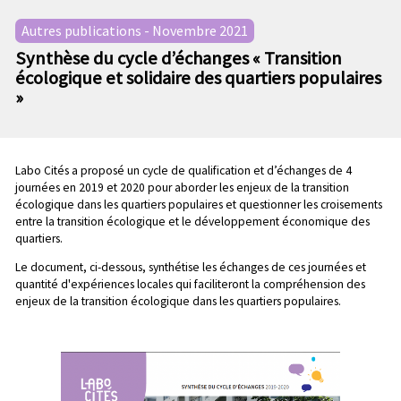
n
e
p
Autres publications - Novembre 2021
c
r
Synthèse du cycle d’échanges « Transition
o
i
écologique et solidaire des quartiers populaires
n
n
»
d
c
a
i
i
p
r
a
Labo Cités a proposé un cycle de qualification et d’échanges de 4
e
l
journées en 2019 et 2020 pour aborder les enjeux de la transition
écologique dans les quartiers populaires et questionner les croisements
e
entre la transition écologique et le développement économique des
quartiers.
Le document, ci-dessous, synthétise les échanges de ces journées et
quantité d'expériences locales qui faciliteront la compréhension des
enjeux de la transition écologique dans les quartiers populaires.