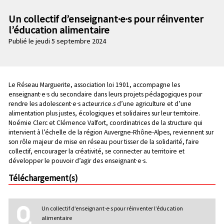
n
e
p
Un collectif d’enseignant·e·s pour réinventer
c
r
l’éducation alimentaire
o
i
Publié le jeudi 5 septembre 2024
n
n
d
c
a
i
i
p
Chapo
Le Réseau Marguerite, association loi 1901, accompagne les
r
a
enseignant·e·s du secondaire dans leurs projets pédagogiques pour
e
l
rendre les adolescent·e·s acteur.rice.s d’une agriculture et d’une
alimentation plus justes, écologiques et solidaires sur leur territoire.
e
Noémie Clerc et Clémence Valfort, coordinatrices de la structure qui
intervient à l’échelle de la région Auvergne-Rhône-Alpes, reviennent sur
son rôle majeur de mise en réseau pour tisser de la solidarité, faire
collectif, encourager la créativité, se connecter au territoire et
développer le pouvoir d’agir des enseignant·e·s.
Téléchargement(s)
Un collectif d’enseignant·e·s pour réinventer l’éducation
alimentaire