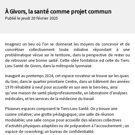
n
e
p
À Givors, la santé comme projet commun
c
r
Publié le jeudi 20 février 2025
o
i
n
n
d
c
a
i
Imaginez un lieu où l’on se donnerait les moyens de concevoir et de
Chapo
i
p
concrétiser collectivement toute initiative répondant à une
r
a
problématique vécue sur le territoire, dans la perspective de rester ou
de retrouver une bonne santé. Cette idée fondatrice est celle du Tiers-
e
l
Lieu Santé de Givors, dans la métropole lyonnaise.
e
Inauguré au printemps 2024, cet espace novateur se trouve sur les quais
du Gier, dans le quartier prioritaire Centre, dans un bâtiment des années
1970 réhabilité à neuf pour accueillir en son sein le tiers-lieu, ainsi
qu’une maison de santé pluriprofessionnelle, un laboratoire d’analyses
médicales, et les services de la médecine du travail.
Plusieurs espaces composent le Tiers-Lieu Santé. On y trouve une
cuisine créative; une grotte pédagogique; une salle de réunion
modulable; une salle conçue pour accueillir des séances collectives
d’activités physiques adaptées ou de préparation à l’accouchement ; un
espace de coworking; un bureau de confidentialité.