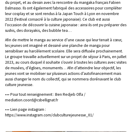
du projet, et au dessin avec la rencontre du mangaka français Fabien
Dalmasso. Ils ont également fabriqué des accessoires pour compléter
leur cosplay et se sont rendus à la Japan Touch à Lyon en novembre
2022 (festival consacré à la culture japonaise). Ce club est aussi
l’occasion de découvrir la cuisine japonaise : ainsi ils ont pu préparer des
sushis, des dorayakis, des bubble tea…
Afin de mettre le manga au service d’une cause qui leur tenait à cœur,
les jeunes ont imaginé et dessiné une planche de manga pour
sensibiliser au harcèlement scolaire. Elle sera diffusée prochainement.
Le groupe travaille actuellement sur un projet de séjour à Paris, en juillet
2023, au cours duquel il souhaite s’ouvrir à toutes les cultures avec visites
de musées, d’églises, monuments… Afin d’atteindre leur objectif, les
jeunes vont se mobiliser sur plusieurs actions d’autofinancement mais
aussi changer le nom du collectif, qui se nommera dorénavant le club
culture jeunesse.
••• Pour tout renseignement : Ben Redjeb Olfa /
mediation.coord@csbellignat.fr
••• Lien page instagram :
https://www.instagram.com/clubculturejeunesse_01/