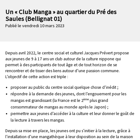
n
e
p
Un « Club Manga » au quartier du Pré des
c
r
Saules (Bellignat 01)
o
i
Publié le vendredi 10 mars 2023
n
n
d
c
a
i
i
p
Chapo
Depuis avril 2022, le centre social et culturel Jacques Prévert propose
r
a
aux jeunes de 9 à 17 ans un club autour de la culture nippone qui
e
l
permet à des participants de tout âge et de tout horizon de se
rencontrer et de tisser des liens autour d’une passion commune.
e
L’objectif de cette action est triple :
proposer au public du centre social quelque chose d’inédit ;
répondre à la demande des jeunes, dont l’engouement pour les
ème
mangas est grandissant (la France est le 2
plus grand
consommateur de mangas au monde après le Japon) ;
permettre aux jeunes d’accéder à la culture et leur donner le goût de
la lecture à travers les mangas.
Depuis sa mise en place, les jeunes ont pu s’initier à la lecture, grâce à
l’installation d’une mangathèque à leur disposition au sein de la maison