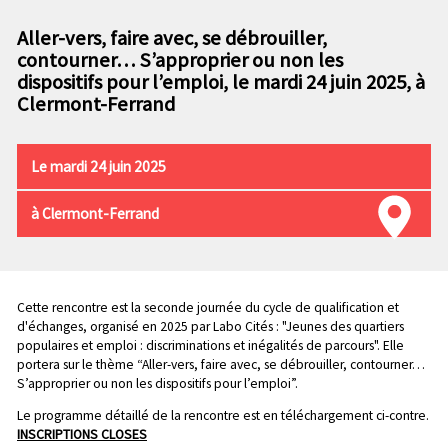
n
e
p
Aller-vers, faire avec, se débrouiller,
c
r
contourner… S’approprier ou non les
o
i
dispositifs pour l’emploi, le mardi 24 juin 2025, à
n
n
Clermont-Ferrand
d
c
a
i
i
p
Le mardi 24 juin 2025
r
a
e
l
à Clermont-Ferrand
e
Chapo
Cette rencontre est la seconde journée du cycle de qualification et
d'échanges, organisé en 2025 par Labo Cités : "Jeunes des quartiers
populaires et emploi : discriminations et inégalités de parcours". Elle
portera sur le thème “Aller-vers, faire avec, se débrouiller, contourner…
S’approprier ou non les dispositifs pour l’emploi”.
Le programme détaillé de la rencontre est en téléchargement ci-contre.
INSCRIPTIONS CLOSES