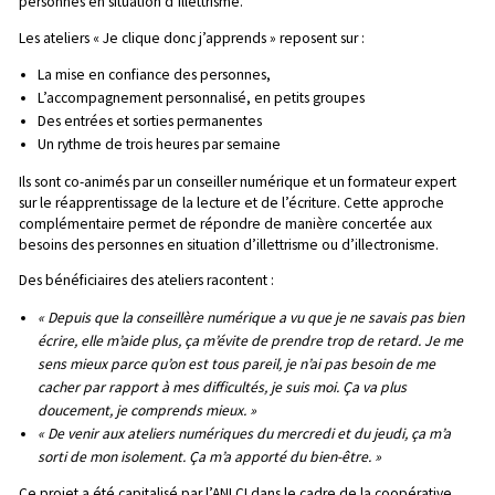
personnes en situation d’illettrisme.
Les ateliers « Je clique donc j’apprends » reposent sur :
La mise en confiance des personnes,
L’accompagnement personnalisé, en petits groupes
Des entrées et sorties permanentes
Un rythme de trois heures par semaine
Ils sont co-animés par un conseiller numérique et un formateur expert
sur le réapprentissage de la lecture et de l’écriture. Cette approche
complémentaire permet de répondre de manière concertée aux
besoins des personnes en situation d’illettrisme ou d’illectronisme.
Des bénéficiaires des ateliers racontent :
« Depuis que la conseillère numérique a vu que je ne savais pas bien
écrire, elle m’aide plus, ça m’évite de prendre trop de retard. Je me
sens mieux parce qu’on est tous pareil, je n’ai pas besoin de me
cacher par rapport à mes difficultés, je suis moi. Ça va plus
doucement, je comprends mieux. »
« De venir aux ateliers numériques du mercredi et du jeudi, ça m’a
sorti de mon isolement. Ça m’a apporté du bien-être. »
Ce projet a été capitalisé par l’ANLCI
dans le cadre de la coopérative