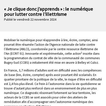
n
e
p
« Je clique donc j’apprends » : le numérique
c
r
pour lutter contre l’illettrisme
o
i
Publié le vendredi 22 novembre 2024
n
n
d
c
a
i
i
p
Chapo
Mobiliser le numérique pour réapprendre à lire, écrire, compter, ainsi
r
a
pourrait être résumée l’action de l'Agence nationale de lutte contre
e
l
l’illettrisme (ANLCI), coordonnée par le centre ressource illettrisme de
1
l’Ain (ECRIT 01). Innovante et expérimentale, cette action
inscrite dans
e
la programmation du contrat de ville de la communauté de communes
Bugey-Sud (CCBS) a initialement été mise en œuvre à Belley et Culoz.
En France, 3,7 millions d’adultes sont en difficulté avec les compétences
de base (lire, écrire, compter) après avoir pourtant été scolarisés. En
quartier prioritaire de la politique de la ville, le risque d’être en difficulté
est 2,4 fois plus élevé. Ce frein à l’autonomie dans la vie quotidienne se
trouve d’autant plus renforcé dans un environnement de plus en plus
numérique. Ce diagnostic résonnant fortement sur leur territoire, les
acteurs de la CCBS se sont associés pour créer des ateliers de
remédiation afin d’accompagner vers l’autonomie numérique des