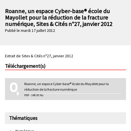
n
e
p
Roanne, un espace Cyber-base® école du
c
r
Mayollet pour la réduction de la fracture
o
i
numérique, Sites & Cités n°27, janvier 2012
n
n
Publié le mardi 17 juillet 2012
d
c
a
i
i
p
r
a
Extrait de Sites & Cités n°27, janvier 2012
e
l
Téléchargement(s)
e
Roanne, un espace Cyber-base® école du Mayollet pour la
réduction de la fracture numérique
PDF - 148.83 Ko
Thématiques