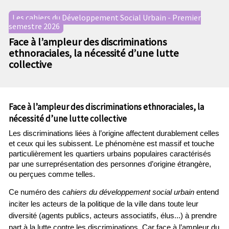
n
e
p
Les cahiers du Développement Social Urbain - Premier
c
r
semestre 2026
o
i
Face à l’ampleur des discriminations
n
n
ethnoraciales, la nécessité d’une lutte
d
c
collective
a
i
i
p
r
a
e
l
Face à l’ampleur des discriminations ethnoraciales, la
e
nécessité d’une lutte collective
Les discriminations liées à l’origine affectent durablement celles
et ceux qui les subissent. Le phénomène est massif et touche
particulièrement les quartiers urbains populaires caractérisés
par une surreprésentation des personnes d’origine étrangère,
ou perçues comme telles.
Ce numéro des
cahiers du développement social urbain
entend
inciter les acteurs de la politique de la ville dans toute leur
diversité
(agents publics, acteurs associatifs, élus...)
à prendre
part à la lutte contre les discriminations. Car face à l’ampleur du