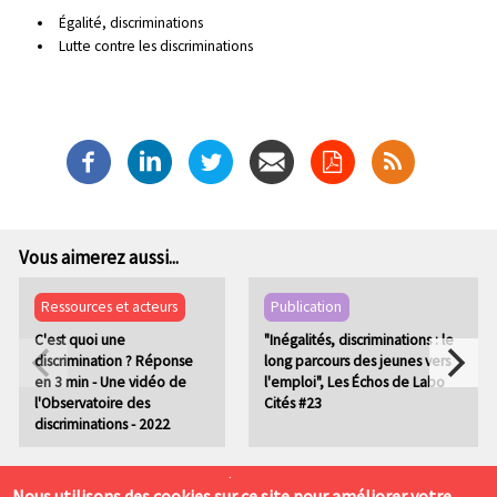
Égalité, discriminations
Lutte contre les discriminations
Vous aimerez aussi...
Ressources et acteurs
Publication
C'est quoi une
"Inégalités, discriminations : le
discrimination ? Réponse
long parcours des jeunes vers
en 3 min - Une vidéo de
l'emploi", Les Échos de Labo
l'Observatoire des
Cités #23
discriminations - 2022
P
Mentions légales
Admin
Nous utilisons des cookies sur ce site pour améliorer votre