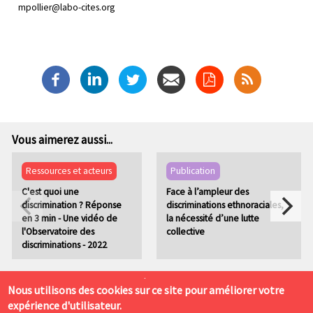
mpollier@labo-cites.org
Vous aimerez aussi...
Ressources et acteurs
Publication
C'est quoi une
Face à l’ampleur des
discrimination ? Réponse
discriminations ethnoraciales,
en 3 min - Une vidéo de
la nécessité d’une lutte
l'Observatoire des
collective
discriminations - 2022
P
Mentions légales
Admin
Nous utilisons des cookies sur ce site pour améliorer votre
i
expérience d'utilisateur.
Labo Cités 4 rue de Narvik 69008 LYON. Tél. : 04 78 77 01 43
e