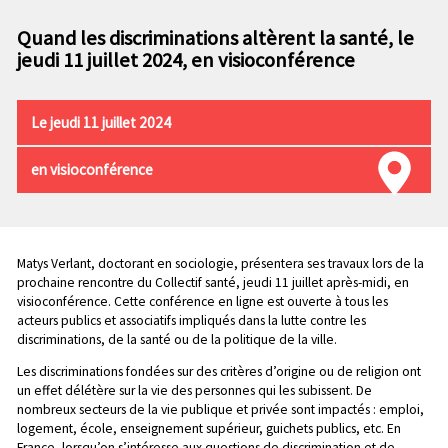
n
e
p
Quand les discriminations altèrent la santé, le
c
r
jeudi 11 juillet 2024, en visioconférence
o
i
n
n
d
c
Le jeudi 11 juillet 2024
a
i
i
p
en visioconférence
r
a
e
l
e
Chapo
Matys Verlant, doctorant en sociologie, présentera ses travaux lors de la
prochaine rencontre du Collectif santé, jeudi 11 juillet après-midi, en
visioconférence. Cette conférence en ligne est ouverte à tous les
acteurs publics et associatifs impliqués dans la lutte contre les
discriminations, de la santé ou de la politique de la ville.
Les discriminations fondées sur des critères d’origine ou de religion ont
un effet délétère sur la vie des personnes qui les subissent. De
nombreux secteurs de la vie publique et privée sont impactés : emploi,
logement, école, enseignement supérieur, guichets publics, etc. En
France, lorsqu’on s’intéresse aux questions de discrimination et de