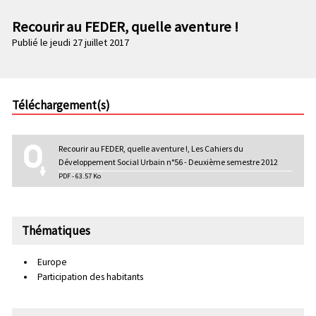
n
e
p
Recourir au FEDER, quelle aventure !
c
r
Publié le jeudi 27 juillet 2017
o
i
n
n
d
c
a
i
Téléchargement(s)
i
p
r
a
e
l
Recourir au FEDER, quelle aventure !, Les Cahiers du
e
Développement Social Urbain n°56 - Deuxième semestre 2012
PDF - 63.57 Ko
Thématiques
Europe
Participation des habitants