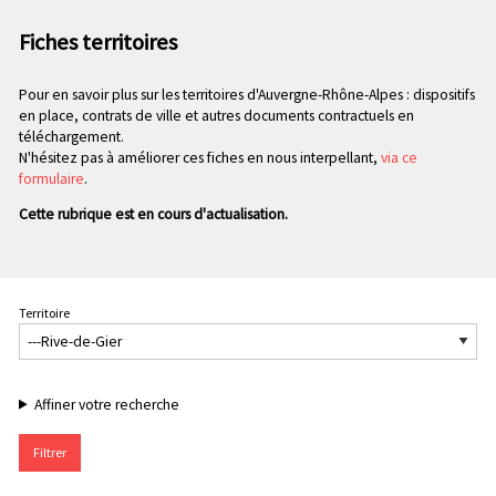
n
e
p
Fiches territoires
c
r
o
i
Pour en savoir plus sur les territoires d'Auvergne-Rhône-Alpes : dispositifs
n
n
en place, contrats de ville et autres documents contractuels en
d
c
téléchargement.
a
i
N'hésitez pas à améliorer ces fiches en nous interpellant,
via ce
i
p
formulaire
.
r
a
Cette rubrique est en cours d'actualisation.
e
l
e
Territoire
Affiner votre recherche