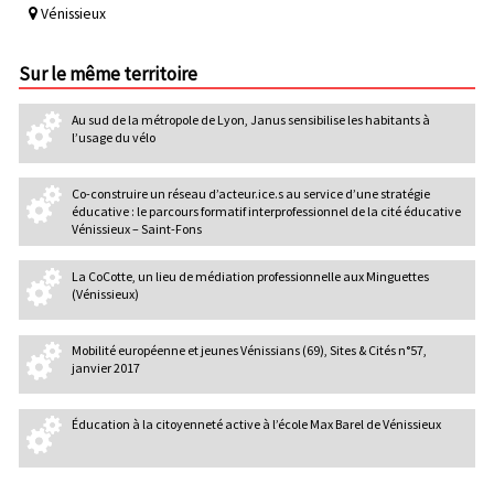
Vénissieux
Sur le même territoire
Au sud de la métropole de Lyon, Janus sensibilise les habitants à
l’usage du vélo
Co-construire un réseau d’acteur.ice.s au service d’une stratégie
éducative : le parcours formatif interprofessionnel de la cité éducative
Vénissieux – Saint-Fons
La CoCotte, un lieu de médiation professionnelle aux Minguettes
(Vénissieux)
Mobilité européenne et jeunes Vénissians (69), Sites & Cités n°57,
janvier 2017
Éducation à la citoyenneté active à l’école Max Barel de Vénissieux