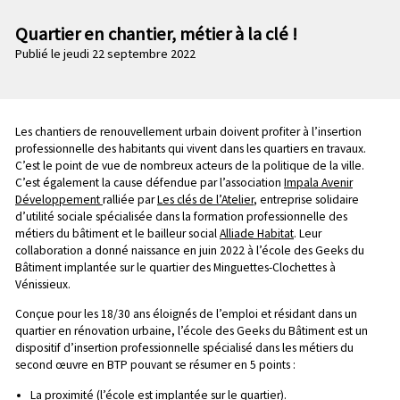
n
e
p
Quartier en chantier, métier à la clé !
c
r
Publié le jeudi 22 septembre 2022
o
i
n
n
d
c
a
i
Chapo
Les chantiers de renouvellement urbain doivent profiter à l’insertion
i
p
professionnelle des habitants qui vivent dans les quartiers en travaux.
r
a
C’est le point de vue de nombreux acteurs de la politique de la ville.
e
C’est également la cause défendue par l’association
Impala Avenir
l
Développement
ralliée par
Les clés de l’Atelier
, entreprise solidaire
e
d’utilité sociale spécialisée dans la formation professionnelle des
métiers du bâtiment et le bailleur social
Alliade Habitat
. Leur
collaboration a donné naissance en juin 2022 à l’école des Geeks du
Bâtiment implantée sur le quartier des Minguettes-Clochettes à
Vénissieux.
Conçue pour les 18/30 ans éloignés de l’emploi et résidant dans un
quartier en rénovation urbaine, l’école des Geeks du Bâtiment est un
dispositif d’insertion professionnelle spécialisé dans les métiers du
second œuvre en BTP pouvant se résumer en 5 points :
La proximité (l’école est implantée sur le quartier).