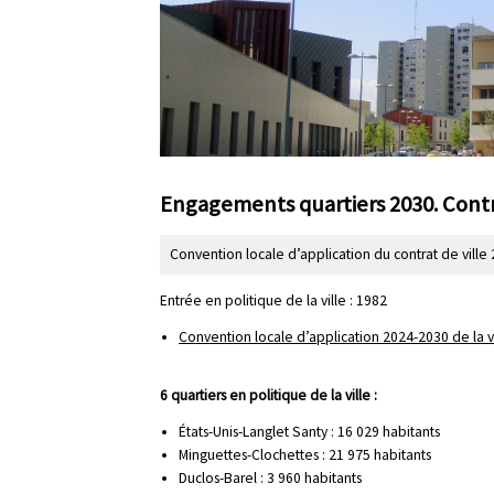
l
p
r
i
n
c
i
Engagements quartiers 2030. Contr
p
a
Convention locale d’application du contrat de vill
l
Entrée en politique de la ville : 1982
e
Convention locale d’application 2024-2030 de la v
6 quartiers en politique de la ville :
États-Unis-Langlet Santy : 16 029 habitants
Minguettes-Clochettes : 21 975 habitants
Duclos-Barel : 3 960 habitants