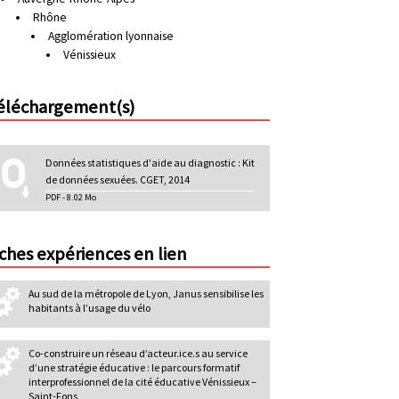
Rhône
n
Agglomération lyonnaise
d
Vénissieux
a
i
éléchargement(s)
r
e
Données statistiques d'aide au diagnostic : Kit
de données sexuées. CGET, 2014
PDF - 8.02 Mo
iches expériences en lien
Au sud de la métropole de Lyon, Janus sensibilise les
habitants à l’usage du vélo
Co-construire un réseau d’acteur.ice.s au service
d’une stratégie éducative : le parcours formatif
interprofessionnel de la cité éducative Vénissieux –
Saint-Fons