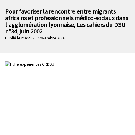
n
e
p
Pour favoriser la rencontre entre migrants
c
r
africains et professionnels médico-sociaux dans
o
i
l'agglomération lyonnaise, Les cahiers du DSU
n
n
n°34, juin 2002
d
c
Publié le mardi 25 novembre 2008
a
i
i
p
r
a
e
l
e