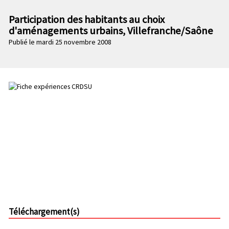
n
e
p
Participation des habitants au choix
c
r
d'aménagements urbains, Villefranche/Saône
o
i
Publié le mardi 25 novembre 2008
n
n
d
c
a
i
i
p
r
a
e
l
e
Téléchargement(s)