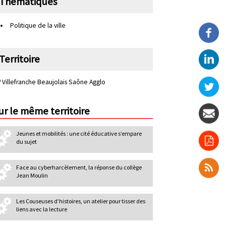
Thématiques
n
d
Politique de la ville
a
i
Territoire
r
e
Villefranche Beaujolais Saône Agglo
ur le même territoire
Jeunes et mobilités : une cité éducative s’empare
du sujet
Face au cyberharcèlement, la réponse du collège
Jean Moulin
Les Couseuses d’histoires, un atelier pour tisser des
liens avec la lecture