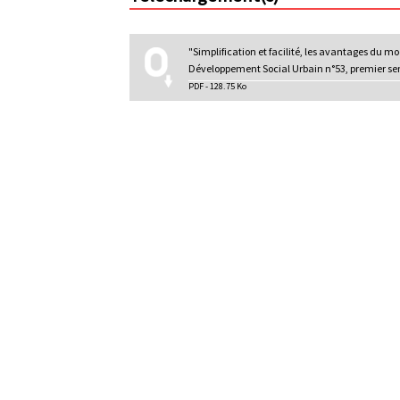
l
p
r
"Simplification et facilité, les avantages du mo
i
Développement Social Urbain n°53, premier s
PDF - 128.75 Ko
n
c
i
p
a
l
e