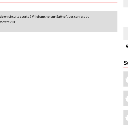
de en circuits courts à Villefranche-sur-Saône ", Les cahiers du
emestre 2011
S