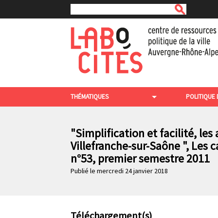
Rechercher
A
l
l
e
r
a
u
c
N
o
THÉMATIQUES
POLITIQUE 
n
a
t
v
e
n
"Simplification et facilité, le
i
u
Villefranche-sur-Saône ", Les
g
p
n°53, premier semestre 2011
r
a
i
Publié le mercredi 24 janvier 2018
t
n
c
i
i
o
p
a
Téléchargement(s)
n