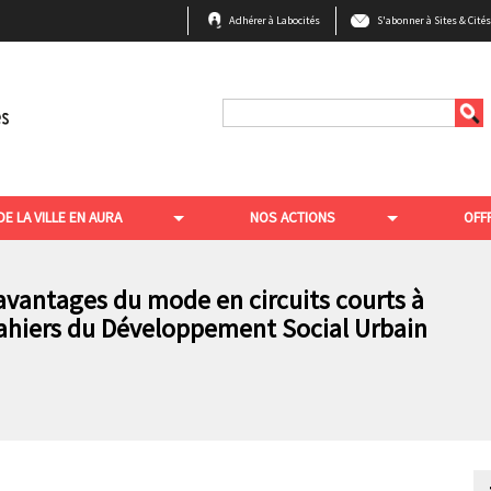
B
Adhérer à Labocités
S'abonner à Sites & Cité
a
r
r
Rechercher
e
e
n
DE LA VILLE EN AURA
NOS ACTIONS
OFF
h
a
u
s avantages du mode en circuits courts à
 cahiers du Développement Social Urbain
t