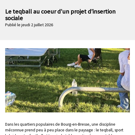
n
e
p
Le teqball au coeur d’un projet d’insertion
c
r
sociale
o
i
Publié le jeudi 2 juillet 2026
n
n
d
c
a
i
i
p
r
a
e
l
e
Chapo
Dans les quartiers populaires de Bourg-en-Bresse, une discipline
méconnue prend peu à peu place dans le paysage : le teqball, sport