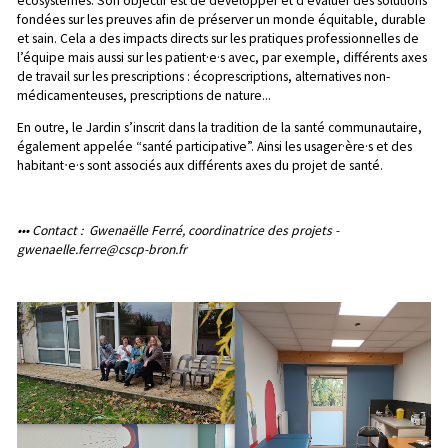
écosystèmes. Son objectif est de développer et d'évaluer des solutions
fondées sur les preuves afin de préserver un monde équitable, durable
et sain. Cela a des impacts directs sur les pratiques professionnelles de
l’équipe mais aussi sur les patient·e·s avec, par exemple, différents axes
de travail sur les prescriptions : écoprescriptions, alternatives non-
médicamenteuses, prescriptions de nature...
En outre, le Jardin s’inscrit dans la tradition de la santé communautaire,
également appelée “santé participative”. Ainsi les usager·ère·s et des
habitantᐧe·s sont associés aux différents axes du projet de santé.
••• Contact : Gwenaëlle Ferré, coordinatrice des projets -
gwenaelle.ferre@cscp-bron.fr