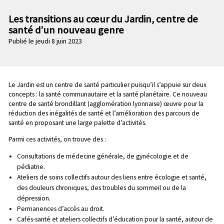
n
e
p
Les transitions au cœur du Jardin, centre de
c
r
santé d’un nouveau genre
o
i
Publié le jeudi 8 juin 2023
n
n
d
c
a
i
i
p
Chapo
Le Jardin est un centre de santé particulier puisqu’il s’appuie sur deux
r
a
concepts : la santé communautaire et la santé planétaire. Ce nouveau
e
l
centre de santé brondillant (agglomération lyonnaise) œuvre pour la
réduction des inégalités de santé et l’amélioration des parcours de
e
santé en proposant une large palette d’activités.
Parmi ces activités, on trouve des :
Consultations de médecine générale, de gynécologie et de
pédiatrie.
Ateliers de soins collectifs autour des liens entre écologie et santé,
des douleurs chroniques, des troubles du sommeil ou de la
dépression.
Permanences d’accès au droit.
Cafés-santé et ateliers collectifs d’éducation pour la santé, autour de