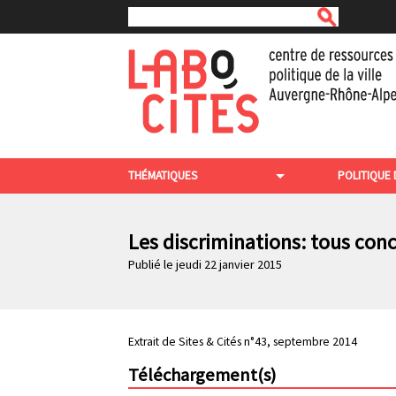
Rechercher
A
l
l
e
r
a
u
c
N
o
THÉMATIQUES
POLITIQUE 
n
a
t
v
e
n
Les discriminations: tous con
i
u
Publié le jeudi 22 janvier 2015
g
p
r
a
i
t
n
c
i
Extrait de Sites & Cités n°43, septembre 2014
i
o
p
Téléchargement(s)
a
n