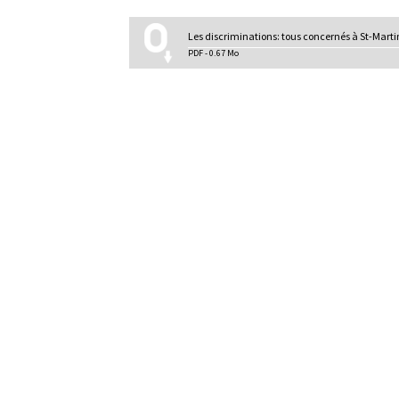
l
p
Les discriminations: tous concernés à St-Marti
r
PDF - 0.67 Mo
i
n
c
i
p
a
l
e