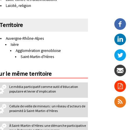
Laïcité, religion
n
d
a
Territoire
i
r
Auvergne-Rhône-Alpes
Isère
e
Agglomération grenobloise
Saint-Martin-d'Hères
ur le même territoire
Le média participatif comme outil d’éducation
populaire et levier d’implication
Cellule de veille de mineurs : un réseau d’acteurs de
proximité à Saint-Martin-d’Hères
À Saint-Martin-d’Hères: une démarche participative