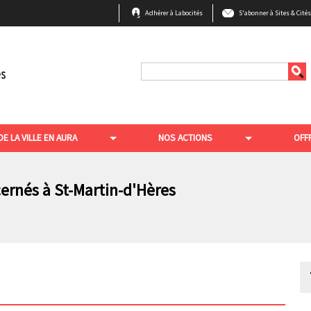
B
Adhérer à Labocités
S'abonner à Sites & Cité
a
r
r
Rechercher
e
e
n
DE LA VILLE EN AURA
NOS ACTIONS
OFF
h
a
u
cernés à St-Martin-d'Hères
t