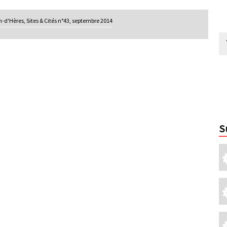
n-d'Hères, Sites & Cités n°43, septembre 2014
S