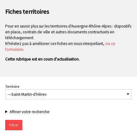
n
e
p
Fiches territoires
c
r
o
i
Pour en savoir plus sur les territoires d'Auvergne-Rhône-Alpes : dispositifs
n
n
en place, contrats de ville et autres documents contractuels en
d
c
téléchargement.
a
i
N'hésitez pas à améliorer ces fiches en nous interpellant,
via ce
i
p
formulaire
.
r
a
Cette rubrique est en cours d'actualisation.
e
l
e
Territoire
Affiner votre recherche