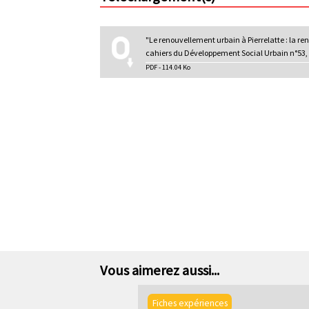
l
p
r
"Le renouvellement urbain à Pierrelatte : la re
i
cahiers du Développement Social Urbain n°53,
PDF - 114.04 Ko
n
c
i
p
a
l
e
Vous aimerez aussi...
Fiches expériences