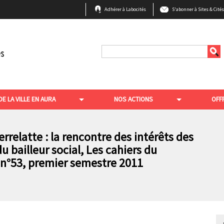
B
Adhérer à Labocités
S'abonner à Sites & Cité
a
r
r
Rechercher
e
e
n
DE LA VILLE EN AURA
NOS ACTIONS
OFF
h
a
u
rrelatte : la rencontre des intérêts des
 bailleur social, Les cahiers du
t
n°53, premier semestre 2011