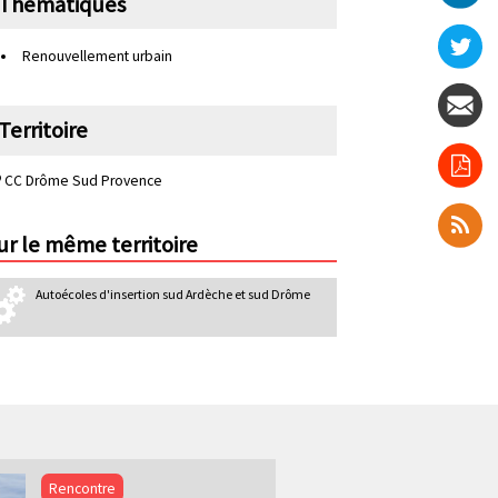
Thématiques
n
d
Renouvellement urbain
a
i
Territoire
r
e
CC Drôme Sud Provence
ur le même territoire
Autoécoles d'insertion sud Ardèche et sud Drôme
Rencontre