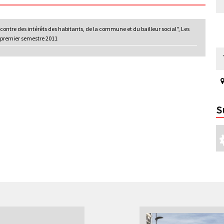
ncontre des intérêts des habitants, de la commune et du bailleur social", Les
 premier semestre 2011
S