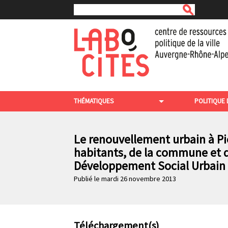
Rechercher
A
l
l
e
r
a
u
c
N
o
THÉMATIQUES
POLITIQUE 
n
a
t
v
e
n
Le renouvellement urbain à Pie
i
u
habitants, de la commune et du
g
p
Développement Social Urbain 
r
a
i
Publié le mardi 26 novembre 2013
t
n
c
i
i
o
p
a
Téléchargement(s)
n