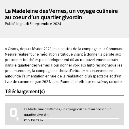
n
e
p
La Madeleine des Vernes, un voyage culinaire
c
r
au coeur d’un quartier givordin
o
i
Publié le jeudi 5 septembre 2024
n
n
d
c
a
i
i
p
Chapo
À Givors, depuis février 2023, huit artistes de la compagnie La Commune
r
a
Mesure réalisent une médiation artistique visant à donner la parole aux
e
l
personnes touchées par le relogement dû au renouvellement urbain
dans le quartier des Vernes. Pour donner voix aux histoires individuelles
e
peu entendues, la compagnie a choisi d’articuler ses interventions
autour de l’alimentation en vue de la réalisation d’un spectacle et d’un
livre de cuisine en juin 2024. Julie Romeuf, metteuse en scène, raconte.
Téléchargement(s)
La Madeleine des Vernes, un voyage culinaire au coeur d’un
quartier givordin
PDF - 156.83 Ko