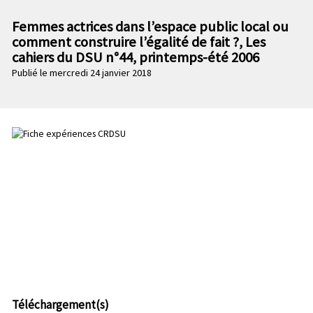
n
e
p
Femmes actrices dans l’espace public local ou
c
r
comment construire l’égalité de fait ?, Les
o
i
cahiers du DSU n°44, printemps-été 2006
n
n
Publié le mercredi 24 janvier 2018
d
c
a
i
i
p
r
a
e
l
e
Téléchargement(s)