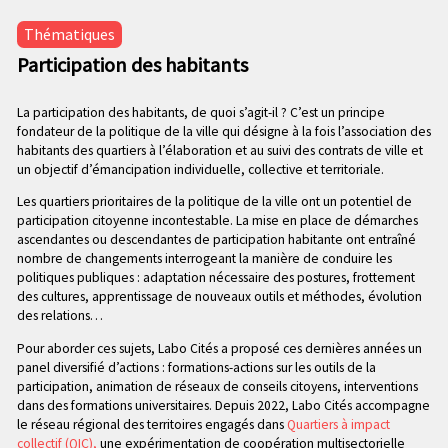
n
e
p
Thématiques
c
r
Participation des habitants
o
i
n
n
d
La participation des habitants, de quoi s’agit-il ? C’est un principe
c
fondateur de la politique de la ville qui désigne à la fois l’association des
a
i
habitants des quartiers à l’élaboration et au suivi des contrats de ville et
i
p
un objectif d’émancipation individuelle, collective et territoriale.
r
a
e
Les quartiers prioritaires de la politique de la ville ont un potentiel de
l
participation citoyenne incontestable. La mise en place de démarches
e
ascendantes ou descendantes de participation habitante ont entraîné
nombre de changements interrogeant la manière de conduire les
politiques publiques : adaptation nécessaire des postures, frottement
des cultures, apprentissage de nouveaux outils et méthodes, évolution
des relations…
Pour aborder ces sujets, Labo Cités a proposé ces dernières années un
panel diversifié d’actions : formations-actions sur les outils de la
participation, animation de réseaux de conseils citoyens, interventions
dans des formations universitaires. Depuis 2022, Labo Cités accompagne
le réseau régional des territoires engagés dans
Quartiers à impact
collectif (QIC),
une expérimentation de coopération multisectorielle