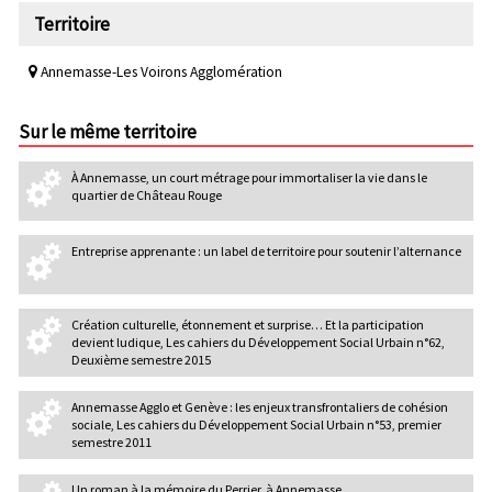
Territoire
Annemasse-Les Voirons Agglomération
Sur le même territoire
À Annemasse, un court métrage pour immortaliser la vie dans le
quartier de Château Rouge
Entreprise apprenante : un label de territoire pour soutenir l’alternance
Création culturelle, étonnement et surprise… Et la participation
devient ludique, Les cahiers du Développement Social Urbain n°62,
Deuxième semestre 2015
Annemasse Agglo et Genève : les enjeux transfrontaliers de cohésion
sociale, Les cahiers du Développement Social Urbain n°53, premier
semestre 2011
Un roman à la mémoire du Perrier, à Annemasse