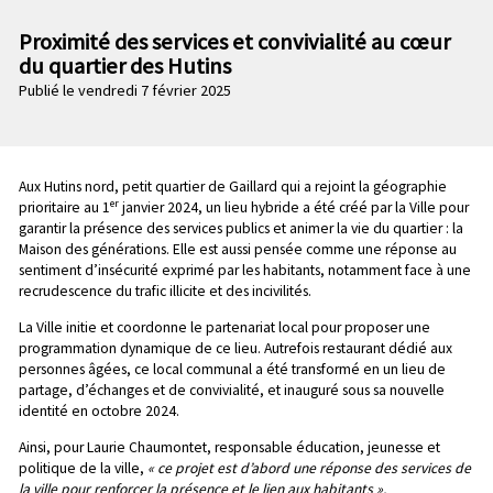
n
e
p
Proximité des services et convivialité au cœur
c
r
du quartier des Hutins
o
i
Publié le vendredi 7 février 2025
n
n
d
c
a
i
i
p
Chapo
Aux Hutins nord, petit quartier de Gaillard qui a rejoint la géographie
r
a
er
prioritaire au 1
janvier 2024, un lieu hybride a été créé par la Ville pour
e
l
garantir la présence des services publics et animer la vie du quartier : la
Maison des générations. Elle est aussi pensée comme une réponse au
e
sentiment d’insécurité exprimé par les habitants, notamment face à une
recrudescence du trafic illicite et des incivilités.
La Ville initie et coordonne le partenariat local pour proposer une
programmation dynamique de ce lieu. Autrefois restaurant dédié aux
personnes âgées, ce local communal a été transformé en un lieu de
partage, d’échanges et de convivialité, et inauguré sous sa nouvelle
identité en octobre 2024.
Ainsi, pour Laurie Chaumontet, responsable éducation, jeunesse et
politique de la ville,
« ce projet est d’abord une réponse des services de
la ville pour renforcer la présence et le lien aux habitants ».