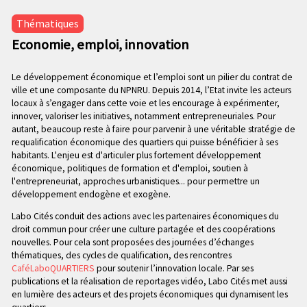
n
e
p
Thématiques
c
r
Economie, emploi, innovation
o
i
n
n
d
Le développement économique et l’emploi sont un pilier du contrat de
c
ville et une composante du NPNRU. Depuis 2014, l’Etat invite les acteurs
a
i
locaux à s’engager dans cette voie et les encourage à expérimenter,
i
p
innover, valoriser les initiatives, notamment entrepreneuriales. Pour
r
a
autant, beaucoup reste à faire pour parvenir à une véritable stratégie de
e
l
requalification économique des quartiers qui puisse bénéficier à ses
habitants. L'enjeu est d'articuler plus fortement développement
e
économique, politiques de formation et d'emploi, soutien à
l'entrepreneuriat, approches urbanistiques... pour permettre un
développement endogène et exogène.
Labo Cités conduit des actions avec les partenaires économiques du
droit commun pour créer une culture partagée et des coopérations
nouvelles. Pour cela sont proposées des journées d’échanges
thématiques, des cycles de qualification, des rencontres
CaféLaboQUARTIERS
pour soutenir l’innovation locale. Par ses
publications et la réalisation de reportages vidéo, Labo Cités met aussi
en lumière des acteurs et des projets économiques qui dynamisent les