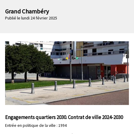
n
e
p
Grand Chambéry
c
r
Publié le lundi 24 février 2025
o
i
n
n
d
c
a
i
i
p
r
a
e
l
e
Engagements quartiers 2030. Contrat de ville 2024-2030
Entrée en politique de la ville : 1994