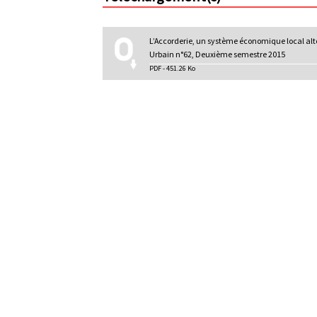
l
p
r
L’Accorderie, un système économique local alt
i
Urbain n°62, Deuxième semestre 2015
PDF - 451.26 Ko
n
c
i
p
a
l
e