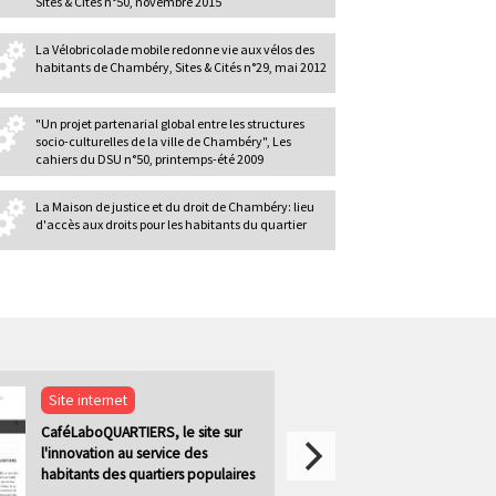
Sites & Cités n°50, novembre 2015
La Vélobricolade mobile redonne vie aux vélos des
habitants de Chambéry, Sites & Cités n°29, mai 2012
"Un projet partenarial global entre les structures
socio-culturelles de la ville de Chambéry", Les
cahiers du DSU n°50, printemps-été 2009
La Maison de justice et du droit de Chambéry: lieu
d'accès aux droits pour les habitants du quartier
Site internet
CaféLaboQUARTIERS, le site sur
l'innovation au service des
habitants des quartiers populaires