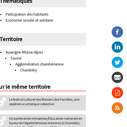
Thématiques
n
d
Participation des habitants
Economie sociale et solidaire
a
i
r
Territoire
e
Auvergne-Rhône-Alpes
Savoie
Agglomération chambérienne
Chambéry
ur le même territoire
Le festival culturel des Maisons des Familles, une
expérience artistique collective
Un partenariat entreprises/Éducation nationale en
faveur de l’égalité femmes-hommes à Chambéry,