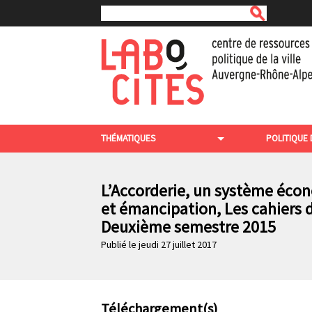
Rechercher
A
l
l
e
r
a
u
c
N
o
THÉMATIQUES
POLITIQUE 
n
a
t
v
e
n
L’Accorderie, un système écono
i
u
et émancipation, Les cahiers 
g
p
Deuxième semestre 2015
r
a
i
Publié le jeudi 27 juillet 2017
t
n
c
i
i
o
p
a
Téléchargement(s)
n