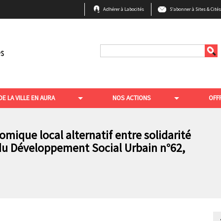
B
Adhérer à Labocités
S'abonner à Sites & Cité
a
r
r
Rechercher
e
e
n
DE LA VILLE EN AURA
NOS ACTIONS
OFF
h
a
u
mique local alternatif entre solidarité
du Développement Social Urbain n°62,
t