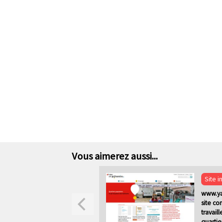
Vous aimerez aussi...
Site i
www.yal
site co
travaill
quartie