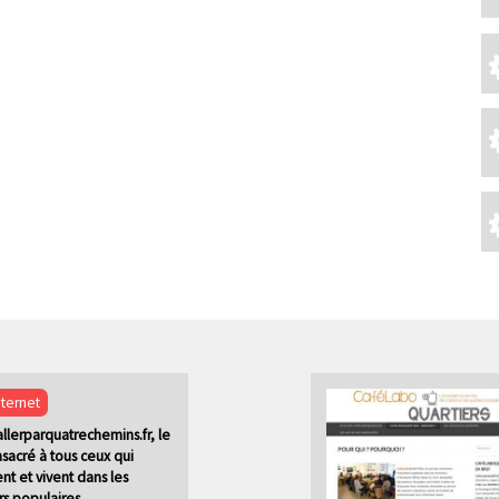
nternet
lerparquatrechemins.fr, le
nsacré à tous ceux qui
ent et vivent dans les
rs populaires