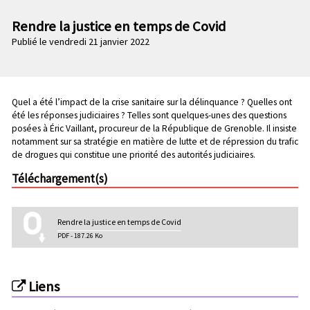
n
e
p
Rendre la justice en temps de Covid
c
r
Publié le vendredi 21 janvier 2022
o
i
n
n
d
c
a
i
Chapo
Quel a été l’impact de la crise sanitaire sur la délinquance ? Quelles ont
i
p
été les réponses judiciaires ? Telles sont quelques-unes des questions
r
a
posées à Éric Vaillant, procureur de la République de Grenoble. Il insiste
e
notamment sur sa stratégie en matière de lutte et de répression du trafic
l
de drogues qui constitue une priorité des autorités judiciaires.
e
Téléchargement(s)
Rendre la justice en temps de Covid
PDF - 187.26 Ko
Liens