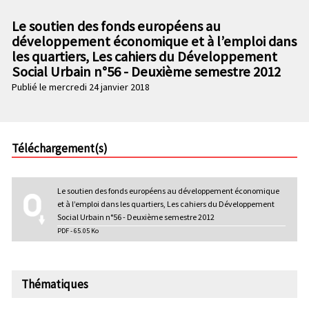
n
e
p
Le soutien des fonds européens au
c
r
développement économique et à l’emploi dans
o
i
les quartiers, Les cahiers du Développement
n
n
Social Urbain n°56 - Deuxième semestre 2012
d
c
Publié le mercredi 24 janvier 2018
a
i
i
p
r
a
e
l
Téléchargement(s)
e
Le soutien des fonds européens au développement économique
et à l’emploi dans les quartiers, Les cahiers du Développement
Social Urbain n°56 - Deuxième semestre 2012
PDF - 65.05 Ko
Thématiques