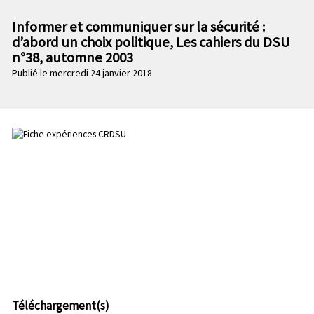
n
e
p
Informer et communiquer sur la sécurité :
c
r
d’abord un choix politique, Les cahiers du DSU
o
i
n°38, automne 2003
n
n
Publié le mercredi 24 janvier 2018
d
c
a
i
i
p
r
a
e
l
e
Téléchargement(s)