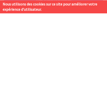
Dans la presse nationale
Nous utilisons des cookies sur ce site pour améliorer votre
une sélection des actualités
expérience d'utilisateur.
de la politique de la ville.
En continuant votre navigation sur ce site, vous nous donnez votre consentement
Lire les dernières actus
de définir des cookies.
J'ai compris
Adhérer à Labo Cités,
c'est se doter d'un espace privilégié pour échanger, se former
et s'informer.
Adhérer
Labo Cités à votre service