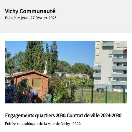
n
e
p
Vichy Communauté
c
r
Publié le jeudi 27 février 2025
o
i
n
n
d
c
a
i
i
p
r
a
e
l
e
Engagements quartiers 2030. Contrat de ville 2024-2030
Entrée en politique de la ville de Vichy : 2000