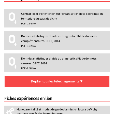
t
d
e
Contrat local d'orientation sur l'organisation de la coordination
vi
territoriale du pays de Vichy
ll
PDF - 1.94 Mo
e
d
Données statistiques d'aide au diagnostic : Kit de données
e
complémentaires. CGET, 2014
la
PDF - 1.32 Mo
C
A
d
Données statistiques d'aide au diagnostic : Kit de données
e
sexuées. CGET, 2014
Vi
PDF - 8.58 Mo
c
h
y
Déplier tous les téléchargements ▼
V
al
d'
Fiches expériences en lien
Al
li
Monoparentalité et modes de garde : la mission locale de Vichy
er
s’engage auprès des jeunes femmes