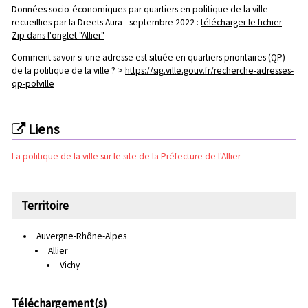
Données socio-économiques par quartiers en politique de la ville
recueillies par la Dreets Aura - septembre 2022 :
télécharger le fichier
Zip dans l'onglet "Allier"
Comment savoir si une adresse est située en quartiers prioritaires (QP)
de la politique de la ville ? >
https://sig.ville.gouv.fr/recherche-adresses-
qp-polville
Fi
c
h
Liens
e
d
La politique de la ville sur le site de la Préfecture de l'Allier
ét
ai
ll
é
Territoire
e
s
Auvergne-Rhône-Alpes
ur
Allier
le
c
Vichy
o
nt
Téléchargement(s)
ra