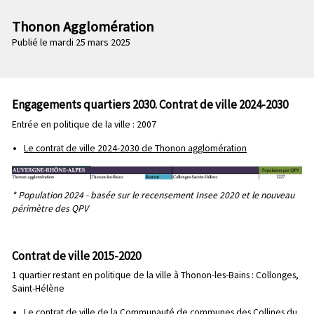
n
e
p
Thonon Agglomération
c
r
Publié le mardi 25 mars 2025
o
i
n
n
d
c
a
i
Engagements quartiers 2030. Contrat de ville 2024-2030
i
p
Entrée en politique de la ville : 2007
r
a
e
l
Le contrat de ville 2024-2030 de Thonon agglomération
e
* Population 2024 - basée sur le recensement Insee 2020 et le nouveau
périmètre des QPV
Contrat de ville 2015-2020
1 quartier restant en politique de la ville à Thonon-les-Bains : Collonges,
Saint-Hélène
Le contrat de ville de la Communauté de communes des Collines du