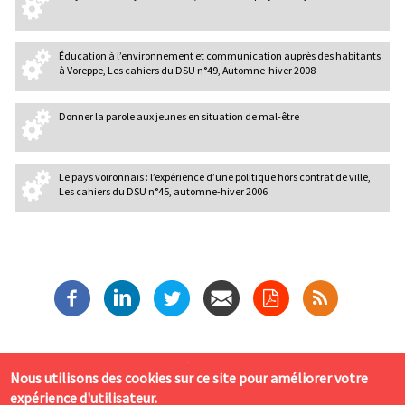
Éducation à l’environnement et communication auprès des habitants
à Voreppe, Les cahiers du DSU n°49, Automne-hiver 2008
Donner la parole aux jeunes en situation de mal-être
Le pays voironnais : l’expérience d’une politique hors contrat de ville,
Les cahiers du DSU n°45, automne-hiver 2006
P
Mentions légales
Admin
Nous utilisons des cookies sur ce site pour améliorer votre
i
expérience d'utilisateur.
Labo Cités 4 rue de Narvik 69008 LYON. Tél. : 04 78 77 01 43
e