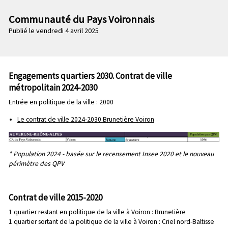
n
e
p
Communauté du Pays Voironnais
c
r
Publié le vendredi 4 avril 2025
o
i
n
n
d
c
a
i
Engagements quartiers 2030. Contrat de ville
i
p
métropolitain 2024-2030
r
a
Entrée en politique de la ville : 2000
e
l
e
Le contrat de ville 2024-2030 Brunetière Voiron
* Population 2024 - basée sur le recensement Insee 2020 et le nouveau
périmètre des QPV
Contrat de ville 2015-2020
1 quartier restant en politique de la ville à Voiron : Brunetière
1 quartier sortant de la politique de la ville à Voiron : Criel nord-Baltisse