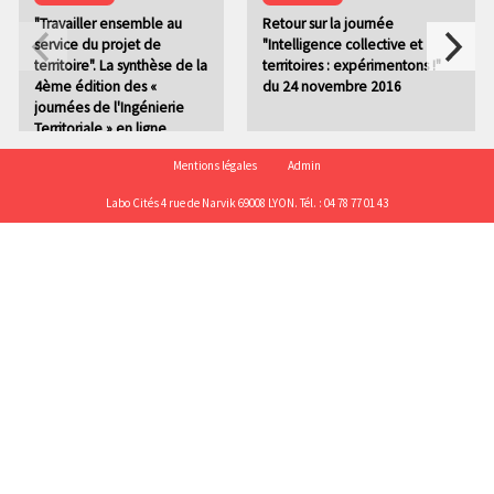
"Travailler ensemble au
Retour sur la journée
service du projet de
"Intelligence collective et
territoire". La synthèse de la
territoires : expérimentons !"
4ème édition des «
du 24 novembre 2016
journées de l'Ingénierie
Territoriale » en ligne
P
Mentions légales
Admin
i
Labo Cités 4 rue de Narvik 69008 LYON. Tél. : 04 78 77 01 43
e
d
d
e
p
a
g
e