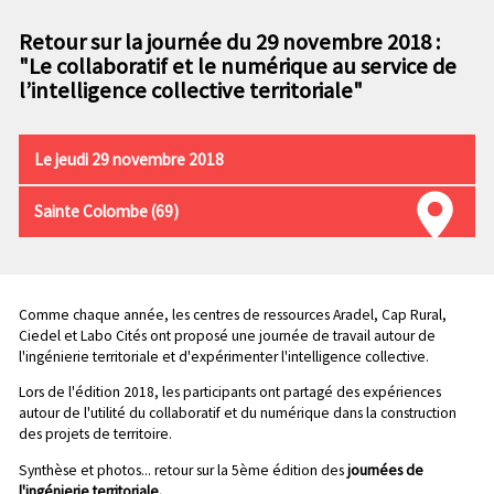
n
e
p
Retour sur la journée du 29 novembre 2018 :
c
r
"Le collaboratif et le numérique au service de
o
i
l’intelligence collective territoriale"
n
n
d
c
a
i
Le jeudi 29 novembre 2018
i
p
r
a
Sainte Colombe (69)
e
l
e
Chapo
Comme chaque année, les centres de ressources Aradel, Cap Rural,
Ciedel et Labo Cités ont proposé une journée de travail autour de
l'ingénierie territoriale et d'expérimenter l'intelligence collective.
Lors de l'édition 2018, les participants ont partagé des expériences
autour de l'utilité du collaboratif et du numérique dans la construction
des projets de territoire.
Synthèse
et photos... retour sur la 5ème édition des
journées de
l'ingénierie territoriale.