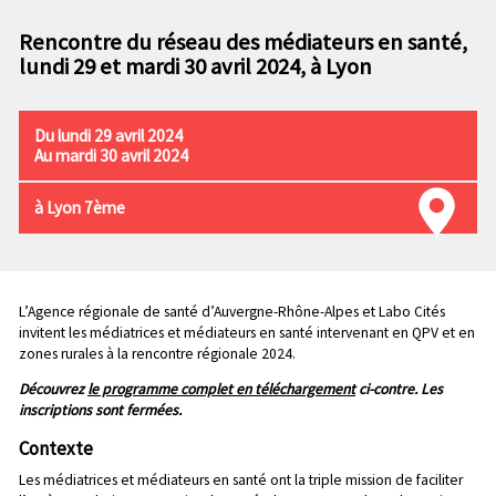
n
e
p
Rencontre du réseau des médiateurs en santé,
c
r
lundi 29 et mardi 30 avril 2024, à Lyon
o
i
n
n
d
c
Du lundi 29 avril 2024
a
i
Au mardi 30 avril 2024
i
p
r
a
à Lyon 7ème
e
l
e
Chapo
L’Agence régionale de santé d’Auvergne-Rhône-Alpes et Labo Cités
invitent les médiatrices et médiateurs en santé intervenant en QPV et en
zones rurales à la rencontre régionale 2024.
Découvrez
le programme complet en téléchargement
ci-contre. Les
inscriptions sont fermées.
Contexte
Les médiatrices et médiateurs en santé ont la triple mission de faciliter