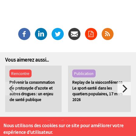
Vous aimerez aussi...
Rencontre
Publication
Prévenir la consommation
Replay de la visioconférence
de protoxyde d'azote et
Le sport-santé dans les
autres drogues : un enjeu
quartiers populaires, 17 mars
de santé publique
2026
P
Mentions légales
Admin
Nous utilisons des cookies sur ce site pour améliorer votre
i
expérience d'utilisateur.
Labo Cités 4 rue de Narvik 69008 LYON. Tél. : 04 78 77 01 43
e