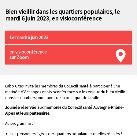
n
e
p
Bien vieillir dans les quartiers populaires, le
c
r
mardi 6 juin 2023, en visioconférence
o
i
n
n
d
c
Le mardi 6 juin 2023
a
i
i
p
en visioconférence
r
a
sur Zoom
e
l
e
Chapo
Labo Cités invite les membres du Collectif santé à participer à une
matinée d'échanges en visioconférence sur les enjeux du bien vieillir
dans les quartiers prioritaires de la politique de la ville.
Journée réservée aux membres du Collectif santé Auvergne-Rhône-
Alpes et leurs partenaires.
Au programme :
Les personnes âgées des quartiers populaires : quelles réalités ?