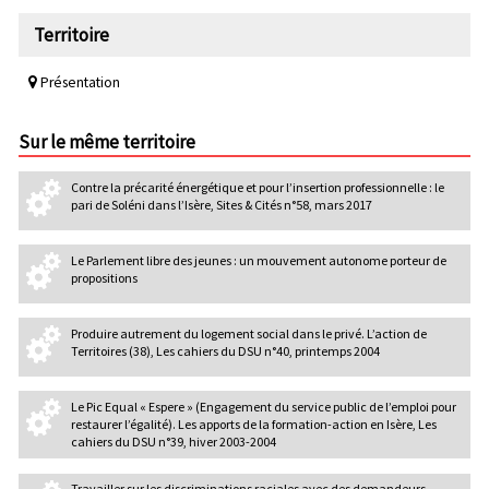
Territoire
Présentation
Sur le même territoire
Contre la précarité énergétique et pour l’insertion professionnelle : le
pari de Soléni dans l’Isère, Sites & Cités n°58, mars 2017
Le Parlement libre des jeunes : un mouvement autonome porteur de
propositions
Produire autrement du logement social dans le privé. L’action de
Territoires (38), Les cahiers du DSU n°40, printemps 2004
Le Pic Equal « Espere » (Engagement du service public de l’emploi pour
restaurer l’égalité). Les apports de la formation-action en Isère, Les
cahiers du DSU n°39, hiver 2003-2004
Travailler sur les discriminations raciales avec des demandeurs