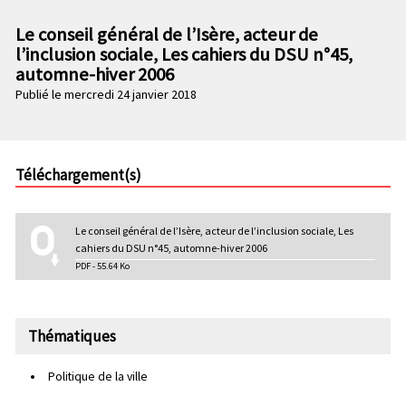
n
e
p
Le conseil général de l’Isère, acteur de
c
r
l’inclusion sociale, Les cahiers du DSU n°45,
o
i
automne-hiver 2006
n
n
Publié le mercredi 24 janvier 2018
d
c
a
i
i
p
r
a
Téléchargement(s)
e
l
e
Le conseil général de l’Isère, acteur de l’inclusion sociale, Les
cahiers du DSU n°45, automne-hiver 2006
PDF - 55.64 Ko
Thématiques
Politique de la ville