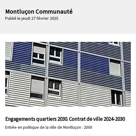
n
e
p
Montluçon Communauté
c
r
Publié le jeudi 27 février 2025
o
i
n
n
d
c
a
i
i
p
r
a
e
l
e
Engagements quartiers 2030. Contrat de ville 2024-2030
Entrée en politique de la ville de Montluçon : 2000