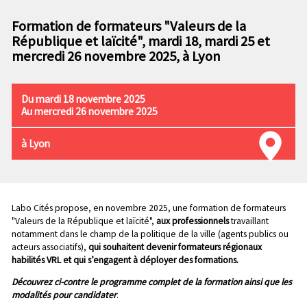
n
e
p
Formation de formateurs "Valeurs de la
c
r
République et laïcité", mardi 18, mardi 25 et
o
i
mercredi 26 novembre 2025, à Lyon
n
n
d
c
a
i
Du mardi 18 novembre 2025
i
p
Au mercredi 26 novembre 2025
r
a
e
l
à Lyon
e
Chapo
Labo Cités propose, en novembre 2025, une formation de formateurs
"Valeurs de la République et laïcité",
aux professionnels
travaillant
notamment dans le champ de la politique de la ville (agents publics ou
acteurs associatifs),
qui souhaitent devenir formateurs régionaux
habilités VRL et qui s’engagent à déployer des formations.
Découvrez ci-contre le programme complet de la formation ainsi que les
modalités pour candidater
.